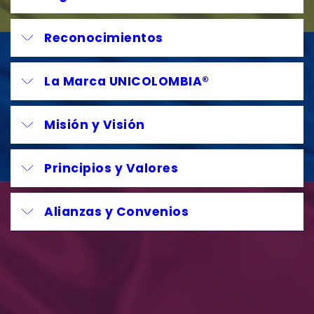
Reconocimientos
La Marca UNICOLOMBIA®
Misión y Visión
Principios y Valores
Alianzas y Convenios