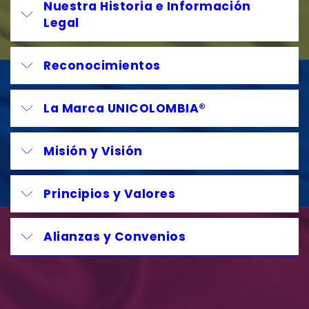
Nuestra Historia e Información
Legal
Reconocimientos
La Marca UNICOLOMBIA®
Misión y Visión
Principios y Valores
Alianzas y Convenios